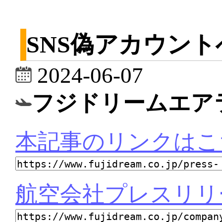
SNS偽アカウン
2024-06-07
フジドリームエア
本記事のリンクはこ
航空会社プレスリリ