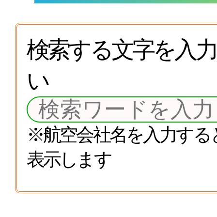
検索する文字を入
い
※航空会社名を入力する
表示します