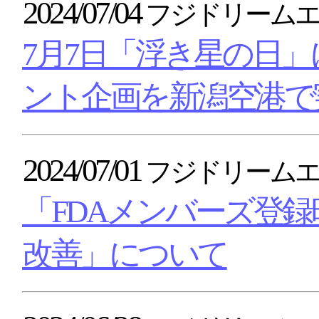
2024/07/04
フジドリーム
7月7日「浮き星の日
ント企画を新潟空港で
2024/07/01
フジドリーム
「FDAメンバーズ登
改善」について